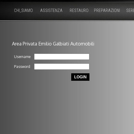
CHI_SIAMO
ASSISTENZA
RESTAURO
PREPARAZIONI
SER
Area Privata Emilio Galbiati Automobili
Username
Password